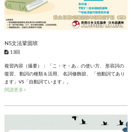
N5文法鞏固班
13回
複習內容（撮要）： 「こ・そ・あ」の使い方、 形容詞の
復習、 動詞の種類＆活用、 名詞修飾節、 「他動詞てあり
ます」VS「自動詞ています」。
閱讀更多