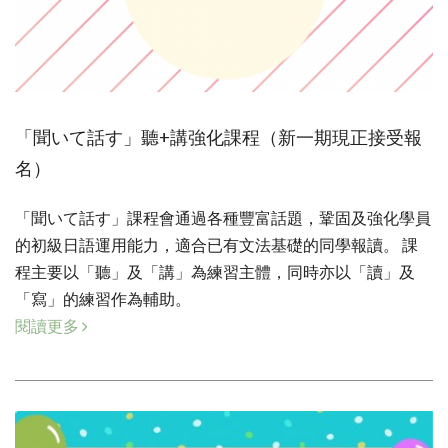
「聞いて話す」聽+講強化課程（新一期現正接受報
名）
「聞いて話す」課程會通過各種豐富話題，鞏固及強化學員
的初級日語運用能力，適合已有文法基礎的同學報讀。 課
程主要以「聽」及「講」為練習主體，同時亦以「讀」及
「寫」的練習作為輔助。
閱讀更多