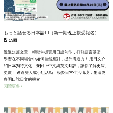
もっと話せる日本語III（新一期現正接受報名）
13回
透過短篇文章，輕鬆掌握實用日語句型，打好語言基礎。
學習在不同場合中如何自然應對，提升溝通力！ 用日文介
紹日本獨特文化，並附上中文與英文翻譯，讓你了解更深、
更廣！ 透過雙人或小組活動，模擬日常生活情境，創造更
多開口說日文的機會！
閱讀更多