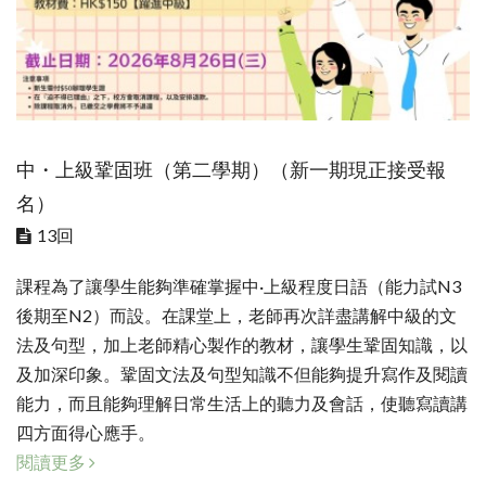
中・上級鞏固班（第二學期）（新一期現正接受報
名）
13回
課程為了讓學生能夠準確掌握中·上級程度日語（能力試N3
後期至N2）而設。在課堂上，老師再次詳盡講解中級的文
法及句型，加上老師精心製作的教材，讓學生鞏固知識，以
及加深印象。鞏固文法及句型知識不但能夠提升寫作及閱讀
能力，而且能夠理解日常生活上的聽力及會話，使聽寫讀講
四方面得心應手。
閱讀更多