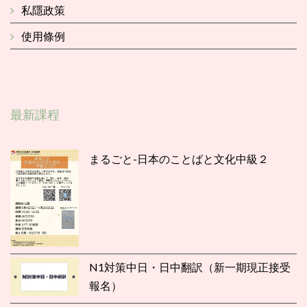
私隱政策
使用條例
最新課程
まるごと-日本のことばと文化中級２
N1対策中日・日中翻訳（新一期現正接受
報名）