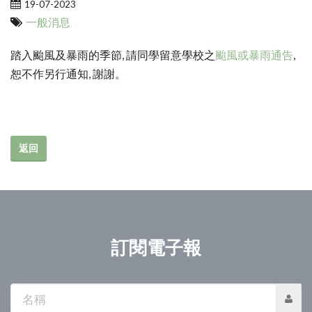
19-07-2023
一般消息
踏入颱風及暴雨的季節, 請同學留意學校之
颱風或暴雨通告
,
恕不作另行通知, 謝謝。
返回
訂閱電子報
名
稱