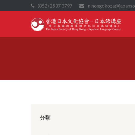
(852) 2537 3797
nihongokoza@japansoc
分類