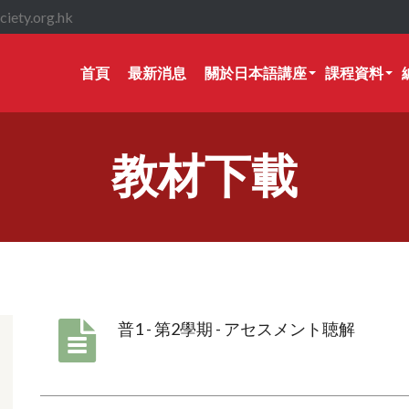
iety.org.hk
首頁
最新消息
關於日本語講座
課程資料
教材下載
普1 - 第2學期 - アセスメント聴解