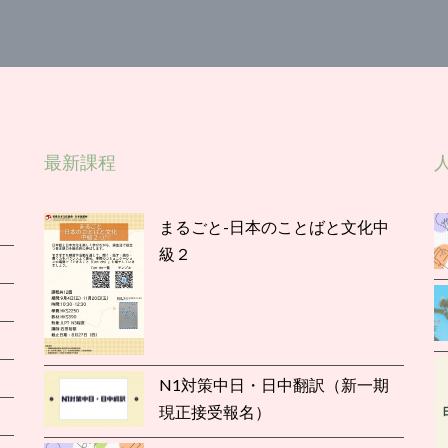
最新課程
まるごと-日本のことばと文化中
級２
N1対策中日・日中翻訳（新一期
現正接受報名）