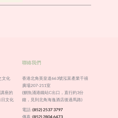
聯絡我們
之文化
香港北角英皇道663號泓富產業千禧
廣場207-211室
語講座的
(鰂魚涌港鐵站C出口，直行約3分
港日文化
鐘，見到北角海逸酒店後過馬路)
電話:
(852) 2537 3797
傳真:
(852) 2804 6473